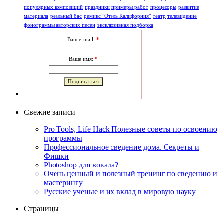
популярных композиций
праздники
примеры работ
процесоры
развитие
материала
реальный бас
ремикс "Отель Калифорния"
театр
телевидение
фонограммы авторских песен
эксклюзивная подборка
Ваш e-mail:
*
Ваше имя:
*
Свежие записи
Pro Tools, Life Hack Полезные советы по освоению
программы
Профессиональное сведение дома. Секреты и
Фишки
Photoshop для вокала?
Очень ценный и полезный тренинг по сведению и
мастерингу
Русские ученые и их вклад в мировую науку
Страницы