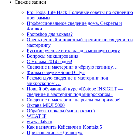
Свежие записи
Pro Tools, Life Hack Полезные советы по освоению
программы
Профессиональное сведение дома. Секреты и
Фишки
Photoshop для вокала?
Очень ценный и полезный тренинг по сведению и
мастерингу
Русские ученые и их вклад в мировую науку
Вопросы микширования
C Новым 2014 годом!
Сведение и мастеринг в чёрную пятницу…
Фильм о звуке «Sоund Сity»
Рекомендую сведение и мастеринг под
микроскопом …
Новый обучающий курс «iZotope INSIGHT —
сведение и мастеринг под микроскопом»
Сведение и мастеринг на реальном примере!
Октава МКЛ 5000
Обработка вокала (мастер класс)
WHAT IF
www.alals.ru
Как назначить Кейсвичи в Kontakt 5
Приглашение к «Диалогу»