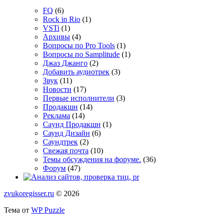
FQ
(6)
Rock in Rio
(1)
VSTi
(1)
Архивы
(4)
Вопросы по Pro Tools
(1)
Вопросы по Samplitude
(1)
Джаз Джанго
(2)
Добавить аудиотрек
(3)
Звук
(11)
Новости
(17)
Первые исполнители
(3)
Продакшн
(14)
Реклама
(14)
Сayнд Пpoдaкшн
(1)
Саунд Дизайн
(6)
Саундтрек
(2)
Свежая почта
(10)
Темы обсуждения на форуме.
(36)
Форум
(47)
zvukoregisser.ru
© 2026
Тема от
WP Puzzle