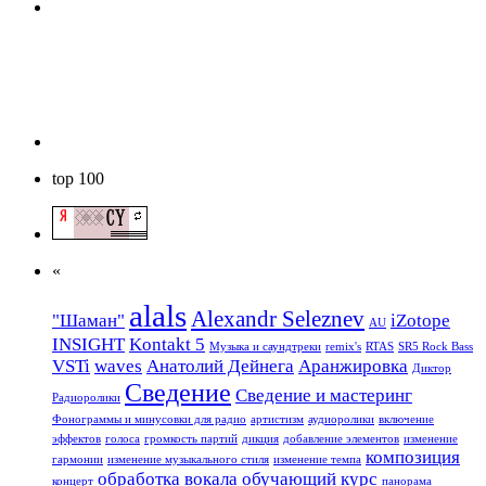
top 100
«
alals
Alexandr Seleznev
"Шаман"
iZotope
AU
INSIGHT
Kontakt 5
Mузыкa и саундтреки
remix's
RTAS
SR5 Rock Bass
VSTi
waves
Анатолий Дейнега
Аранжировка
Диктор
Сведение
Сведение и мастеринг
Радиоролики
Фонограммы и минусовки для радио
артистизм
аудиоролики
включение
эффектов
голоса
громкость партий
дикция
добавление элементов
изменение
композиция
гармонии
изменение музыкального стиля
изменение темпа
обработка вокала
обучающий курс
концерт
панорама