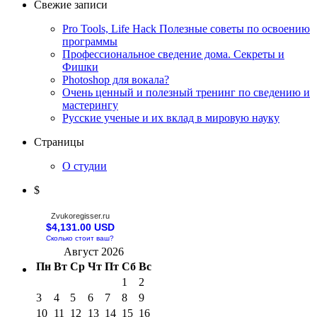
Свежие записи
Pro Tools, Life Hack Полезные советы по освоению
программы
Профессиональное сведение дома. Секреты и
Фишки
Photoshop для вокала?
Очень ценный и полезный тренинг по сведению и
мастерингу
Русские ученые и их вклад в мировую науку
Страницы
О студии
$
Zvukoregisser.ru
$4,131.00 USD
Сколько стоит ваш?
Август 2026
Пн
Вт
Ср
Чт
Пт
Сб
Вс
1
2
3
4
5
6
7
8
9
10
11
12
13
14
15
16