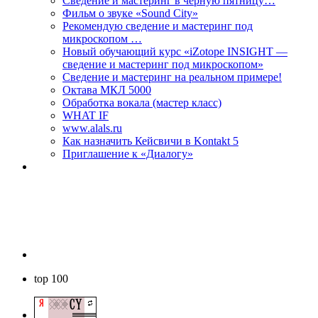
Сведение и мастеринг в чёрную пятницу…
Фильм о звуке «Sоund Сity»
Рекомендую сведение и мастеринг под
микроскопом …
Новый обучающий курс «iZotope INSIGHT —
сведение и мастеринг под микроскопом»
Сведение и мастеринг на реальном примере!
Октава МКЛ 5000
Обработка вокала (мастер класс)
WHAT IF
www.alals.ru
Как назначить Кейсвичи в Kontakt 5
Приглашение к «Диалогу»
top 100