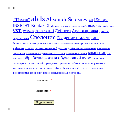
«
alals
Alexandr Seleznev
"Шаман"
iZotope
AU
INSIGHT
Kontakt 5
Mузыкa и саундтреки
remix's
RTAS
SR5 Rock Bass
VSTi
waves
Анатолий Дейнега
Аранжировка
Диктор
Сведение
Сведение и мастеринг
Радиоролики
Фонограммы и минусовки для радио
артистизм
аудиоролики
включение
эффектов
голоса
громкость партий
дикция
добавление элементов
изменение
композиция
гармонии
изменение музыкального стиля
изменение темпа
обработка вокала
обучающий курс
концерт
панорама
популярных композиций
праздники
примеры работ
процесоры
развитие
материала
реальный бас
ремикс "Отель Калифорния"
театр
телевидение
фонограммы авторских песен
эксклюзивная подборка
Ваш e-mail:
*
Ваше имя:
*