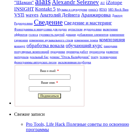
alals
Alexandr Seleznev
"Шаман"
iZotope
AU
INSIGHT
Kontakt 5
Mузыкa и саундтреки
remix's
RTAS
SR5 Rock Bass
VSTi
waves
Анатолий Дейнега
Аранжировка
Диктор
Сведение
Сведение и мастеринг
Радиоролики
Фонограммы и минусовки для радио
артистизм
аудиоролики
включение
эффектов
голоса
громкость партий
дикция
добавление элементов
изменение
композиция
гармонии
изменение музыкального стиля
изменение темпа
обработка вокала
обучающий курс
концерт
панорама
популярных композиций
праздники
примеры работ
процесоры
развитие
материала
реальный бас
ремикс "Отель Калифорния"
театр
телевидение
фонограммы авторских песен
эксклюзивная подборка
Ваш e-mail:
*
Ваше имя:
*
Свежие записи
Pro Tools, Life Hack Полезные советы по освоению
программы