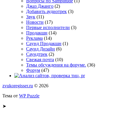
Вопросы по Samplitude
(1)
Джаз Джанго
(2)
Добавить аудиотрек
(3)
Звук
(11)
Новости
(17)
Первые исполнители
(3)
Продакшн
(14)
Реклама
(14)
Сayнд Пpoдaкшн
(1)
Саунд Дизайн
(6)
Саундтрек
(2)
Свежая почта
(10)
Темы обсуждения на форуме.
(36)
Форум
(47)
zvukoregisser.ru
© 2026
Тема от
WP Puzzle
➤