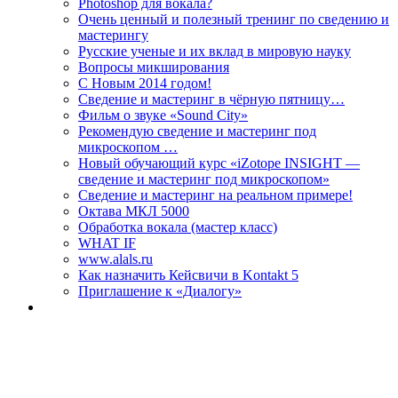
Photoshop для вокала?
Очень ценный и полезный тренинг по сведению и
мастерингу
Русские ученые и их вклад в мировую науку
Вопросы микширования
C Новым 2014 годом!
Сведение и мастеринг в чёрную пятницу…
Фильм о звуке «Sоund Сity»
Рекомендую сведение и мастеринг под
микроскопом …
Новый обучающий курс «iZotope INSIGHT —
сведение и мастеринг под микроскопом»
Сведение и мастеринг на реальном примере!
Октава МКЛ 5000
Обработка вокала (мастер класс)
WHAT IF
www.alals.ru
Как назначить Кейсвичи в Kontakt 5
Приглашение к «Диалогу»