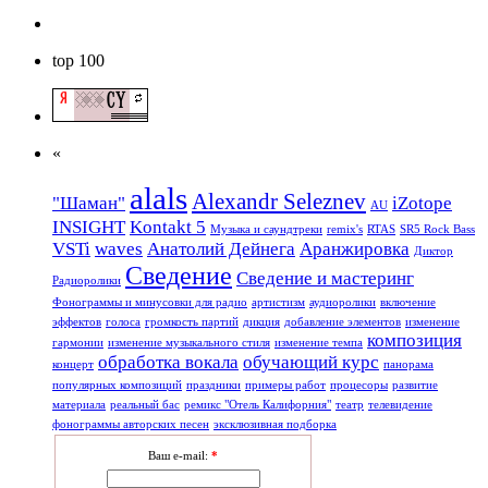
top 100
«
alals
Alexandr Seleznev
"Шаман"
iZotope
AU
INSIGHT
Kontakt 5
Mузыкa и саундтреки
remix's
RTAS
SR5 Rock Bass
VSTi
waves
Анатолий Дейнега
Аранжировка
Диктор
Сведение
Сведение и мастеринг
Радиоролики
Фонограммы и минусовки для радио
артистизм
аудиоролики
включение
эффектов
голоса
громкость партий
дикция
добавление элементов
изменение
композиция
гармонии
изменение музыкального стиля
изменение темпа
обработка вокала
обучающий курс
концерт
панорама
популярных композиций
праздники
примеры работ
процесоры
развитие
материала
реальный бас
ремикс "Отель Калифорния"
театр
телевидение
фонограммы авторских песен
эксклюзивная подборка
Ваш e-mail:
*