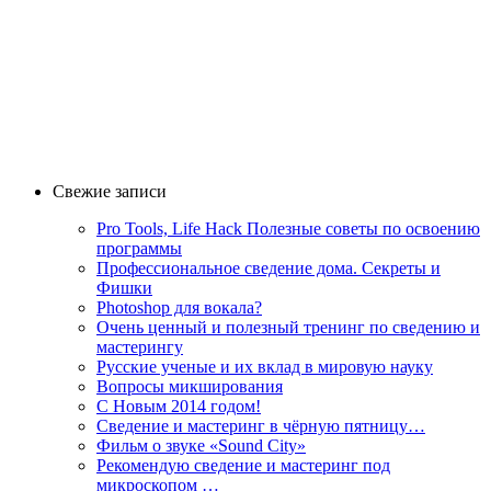
Свежие записи
Pro Tools, Life Hack Полезные советы по освоению
программы
Профессиональное сведение дома. Секреты и
Фишки
Photoshop для вокала?
Очень ценный и полезный тренинг по сведению и
мастерингу
Русские ученые и их вклад в мировую науку
Вопросы микширования
C Новым 2014 годом!
Сведение и мастеринг в чёрную пятницу…
Фильм о звуке «Sоund Сity»
Рекомендую сведение и мастеринг под
микроскопом …