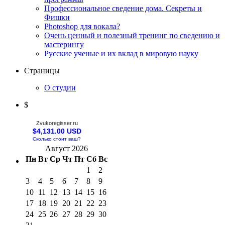
Профессиональное сведение дома. Секреты и
Фишки
Photoshop для вокала?
Очень ценный и полезный тренинг по сведению и
мастерингу
Русские ученые и их вклад в мировую науку
Страницы
О студии
$
Zvukoregisser.ru
$4,131.00 USD
Сколько стоит ваш?
Август 2026
Пн
Вт
Ср
Чт
Пт
Сб
Вс
1
2
3
4
5
6
7
8
9
10
11
12
13
14
15
16
17
18
19
20
21
22
23
24
25
26
27
28
29
30