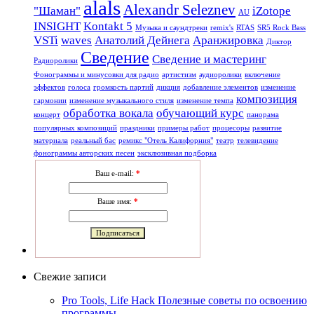
alals
Alexandr Seleznev
"Шаман"
iZotope
AU
INSIGHT
Kontakt 5
Mузыкa и саундтреки
remix's
RTAS
SR5 Rock Bass
VSTi
waves
Анатолий Дейнега
Аранжировка
Диктор
Сведение
Сведение и мастеринг
Радиоролики
Фонограммы и минусовки для радио
артистизм
аудиоролики
включение
эффектов
голоса
громкость партий
дикция
добавление элементов
изменение
композиция
гармонии
изменение музыкального стиля
изменение темпа
обработка вокала
обучающий курс
концерт
панорама
популярных композиций
праздники
примеры работ
процесоры
развитие
материала
реальный бас
ремикс "Отель Калифорния"
театр
телевидение
фонограммы авторских песен
эксклюзивная подборка
Ваш e-mail:
*
Ваше имя:
*
Свежие записи
Pro Tools, Life Hack Полезные советы по освоению
программы