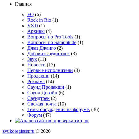
Главная
FQ
(6)
Rock in Rio
(1)
VSTi
(1)
Архивы
(4)
Вопросы по Pro Tools
(1)
Вопросы по Samplitude
(1)
Джаз Джанго
(2)
Добавить аудиотрек
(3)
Звук
(11)
Новости
(17)
Первые исполнители
(3)
Продакшн
(14)
Реклама
(14)
Сayнд Пpoдaкшн
(1)
Саунд Дизайн
(6)
Саундтрек
(2)
Свежая почта
(10)
Темы обсуждения на форуме.
(36)
Форум
(47)
zvukoregisser.ru
© 2026