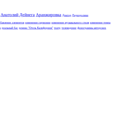
Анатолий Дейнега
Аранжировка
Диктор
Радиоролики
бавление элементов
изменение гармонии
изменение музыкального стиля
изменение темпа
а
реальный бас
ремикс "Отель Калифорния"
театр
телевидение
фонограммы авторских