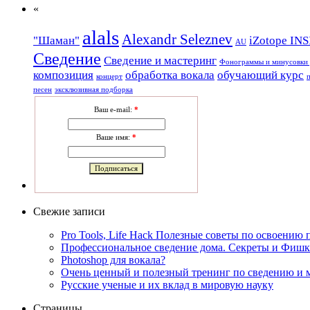
«
alals
Alexandr Seleznev
"Шаман"
iZotope IN
AU
Сведение
Сведение и мастеринг
Фонограммы и минусовки 
композиция
обработка вокала
обучающий курс
концерт
песен
эксклюзивная подборка
Ваш e-mail:
*
Ваше имя:
*
Свежие записи
Pro Tools, Life Hack Полезные советы по освоению
Профессиональное сведение дома. Секреты и Фиш
Photoshop для вокала?
Очень ценный и полезный тренинг по сведению и 
Русские ученые и их вклад в мировую науку
Страницы