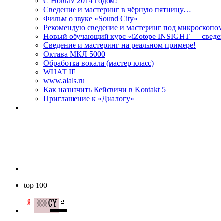
C Новым 2014 годом!
Сведение и мастеринг в чёрную пятницу…
Фильм о звуке «Sоund Сity»
Рекомендую сведение и мастеринг под микроскоп
Новый обучающий курс «iZotope INSIGHT — сведе
Сведение и мастеринг на реальном примере!
Октава МКЛ 5000
Обработка вокала (мастер класс)
WHAT IF
www.alals.ru
Как назначить Кейсвичи в Kontakt 5
Приглашение к «Диалогу»
top 100