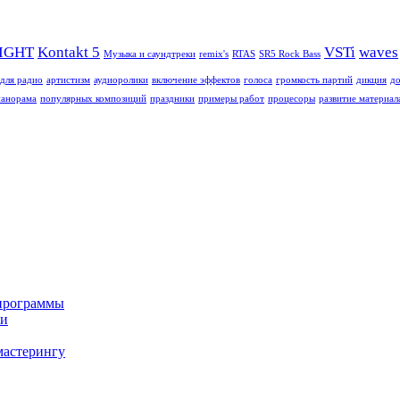
SIGHT
Kontakt 5
VSTi
waves
Mузыкa и саундтреки
remix's
RTAS
SR5 Rock Bass
для радио
артистизм
аудиоролики
включение эффектов
голоса
громкость партий
дикция
до
панорама
популярных композиций
праздники
примеры работ
процесоры
развитие материал
 программы
ки
мастерингу