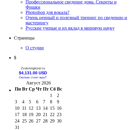
Профессиональное сведение дома. Секреты и
Фишки
Photoshop для вокала?
Очень ценный и полезный тренинг по сведению и
мастерингу
Русские ученые и их вклад в мировую науку
Страницы
О студии
$
Zvukoregisser.ru
$4,131.00 USD
Сколько стоит ваш?
Август 2026
Пн
Вт
Ср
Чт
Пт
Сб
Вс
1
2
3
4
5
6
7
8
9
10
11
12
13
14
15
16
17
18
19
20
21
22
23
24
25
26
27
28
29
30
31