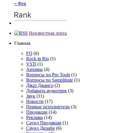
« Фев
Неизвестная лента
Главная
FQ
(6)
Rock in Rio
(1)
VSTi
(1)
Архивы
(4)
Вопросы по Pro Tools
(1)
Вопросы по Samplitude
(1)
Джаз Джанго
(2)
Добавить аудиотрек
(3)
Звук
(11)
Новости
(17)
Первые исполнители
(3)
Продакшн
(14)
Реклама
(14)
Сayнд Пpoдaкшн
(1)
Саунд Дизайн
(6)