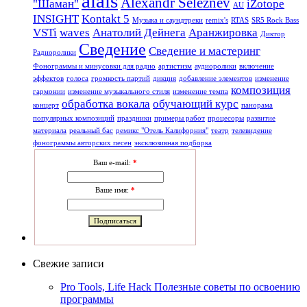
alals
Alexandr Seleznev
"Шаман"
iZotope
AU
INSIGHT
Kontakt 5
Mузыкa и саундтреки
remix's
RTAS
SR5 Rock Bass
VSTi
waves
Анатолий Дейнега
Аранжировка
Диктор
Сведение
Сведение и мастеринг
Радиоролики
Фонограммы и минусовки для радио
артистизм
аудиоролики
включение
эффектов
голоса
громкость партий
дикция
добавление элементов
изменение
композиция
гармонии
изменение музыкального стиля
изменение темпа
обработка вокала
обучающий курс
концерт
панорама
популярных композиций
праздники
примеры работ
процесоры
развитие
материала
реальный бас
ремикс "Отель Калифорния"
театр
телевидение
фонограммы авторских песен
эксклюзивная подборка
Ваш e-mail:
*
Ваше имя:
*
Свежие записи
Pro Tools, Life Hack Полезные советы по освоению
программы