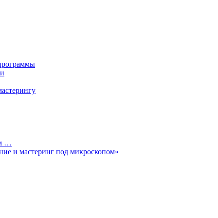
 программы
ки
мастерингу
ом …
ние и мастеринг под микроскопом»