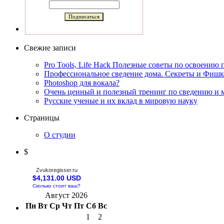
Свежие записи
Pro Tools, Life Hack Полезные советы по освоению
Профессиональное сведение дома. Секреты и Фиш
Photoshop для вокала?
Очень ценный и полезный тренинг по сведению и 
Русские ученые и их вклад в мировую науку
Страницы
О студии
$
Zvukoregisser.ru
$4,131.00 USD
Сколько стоит ваш?
Август 2026
Пн
Вт
Ср
Чт
Пт
Сб
Вс
1
2