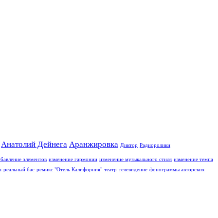
Анатолий Дейнега
Аранжировка
Диктор
Радиоролики
бавление элементов
изменение гармонии
изменение музыкального стиля
изменение темпа
а
реальный бас
ремикс "Отель Калифорния"
театр
телевидение
фонограммы авторских