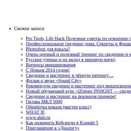
Свежие записи
Pro Tools, Life Hack Полезные советы по освоению
Профессиональное сведение дома. Секреты и Фиш
Photoshop для вокала?
Очень ценный и полезный тренинг по сведению и 
Русские ученые и их вклад в мировую науку
Вопросы микширования
C Новым 2014 годом!
Сведение и мастеринг в чёрную пятницу…
Фильм о звуке «Sоund Сity»
Рекомендую сведение и мастеринг под микроскоп
Новый обучающий курс «iZotope INSIGHT — сведе
Сведение и мастеринг на реальном примере!
Октава МКЛ 5000
Обработка вокала (мастер класс)
WHAT IF
www.alals.ru
Как назначить Кейсвичи в Kontakt 5
Приглашение к «Диалогу»