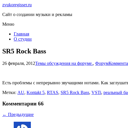
zvukoregisser.ru
Сайт о создании музыки и рекламы
Меню
Главная
О студии
SR5 Rock Bass
26 февраля, 2012
Темы обсуждения на форуме.
,
Форум
Коммента
Есть проблемы с непрерывно звучащими нотами. Как заглушать
Метки:
AU
,
Kontakt 5
,
RTAS
,
SR5 Rock Bass
,
VSTi
,
реальный ба
Комментарии
66
← Предыдущие