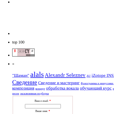
top 100
«
alals
Alexandr Seleznev
"Шаман"
iZotope IN
AU
Сведение
Сведение и мастеринг
Фонограммы и минусовки 
композиция
обработка вокала
обучающий курс
концерт
песен
эксклюзивная подборка
Ваш e-mail:
*
Ваше имя:
*