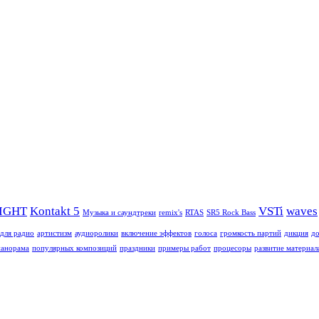
SIGHT
Kontakt 5
VSTi
waves
Mузыкa и саундтреки
remix's
RTAS
SR5 Rock Bass
для радио
артистизм
аудиоролики
включение эффектов
голоса
громкость партий
дикция
до
панорама
популярных композиций
праздники
примеры работ
процесоры
развитие материал