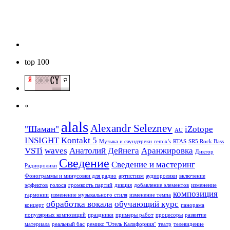
top 100
«
alals
Alexandr Seleznev
"Шаман"
iZotope
AU
INSIGHT
Kontakt 5
Mузыкa и саундтреки
remix's
RTAS
SR5 Rock Bass
VSTi
waves
Анатолий Дейнега
Аранжировка
Диктор
Сведение
Сведение и мастеринг
Радиоролики
Фонограммы и минусовки для радио
артистизм
аудиоролики
включение
эффектов
голоса
громкость партий
дикция
добавление элементов
изменение
композиция
гармонии
изменение музыкального стиля
изменение темпа
обработка вокала
обучающий курс
концерт
панорама
популярных композиций
праздники
примеры работ
процесоры
развитие
материала
реальный бас
ремикс "Отель Калифорния"
театр
телевидение