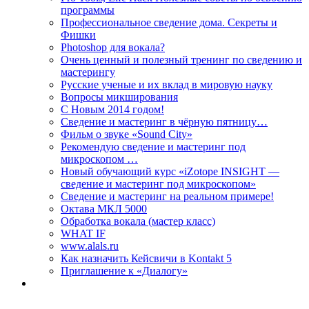
программы
Профессиональное сведение дома. Секреты и
Фишки
Photoshop для вокала?
Очень ценный и полезный тренинг по сведению и
мастерингу
Русские ученые и их вклад в мировую науку
Вопросы микширования
C Новым 2014 годом!
Сведение и мастеринг в чёрную пятницу…
Фильм о звуке «Sоund Сity»
Рекомендую сведение и мастеринг под
микроскопом …
Новый обучающий курс «iZotope INSIGHT —
сведение и мастеринг под микроскопом»
Сведение и мастеринг на реальном примере!
Октава МКЛ 5000
Обработка вокала (мастер класс)
WHAT IF
www.alals.ru
Как назначить Кейсвичи в Kontakt 5
Приглашение к «Диалогу»