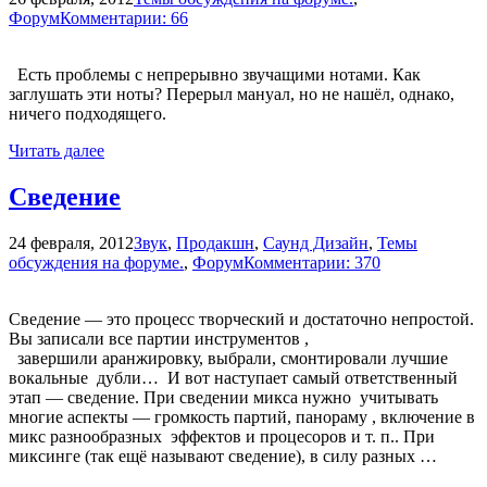
Форум
Комментарии: 66
Есть проблемы с непрерывно звучащими нотами. Как
заглушать эти ноты? Перерыл мануал, но не нашёл, однако,
ничего подходящего.
Читать далее
Сведение
24 февраля, 2012
Звук
,
Продакшн
,
Саунд Дизайн
,
Темы
обсуждения на форуме.
,
Форум
Комментарии: 370
Сведение — это процесс творческий и достаточно непростой.
Вы записали все партии инструментов ,
завершили аранжировку, выбрали, смонтировали лучшие
вокальные дубли… И вот наступает самый ответственный
этап — сведение. При сведении микса нужно учитывать
многие аспекты — громкость партий, панораму , включение в
микс разнообразных эффектов и процесоров и т. п.. При
миксинге (так ещё называют сведение), в силу разных …