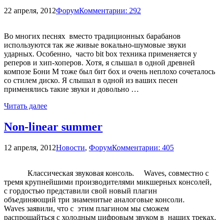
22 апреля, 2012
Форум
Комментарии: 292
Во многих песнях вместо традиционных барабанов
используются так же живые вокально-шумовые звуки
ударных. Особенно, часто bit box техника применяется у
реперов и хип-хоперов. Хотя, я слышал в одной древней
композе Бони М тоже был бит бох и очень неплохо сочеталось
со стилем диско. Я слышал в одной из ваших песен
применялись такие звуки и довольно …
Читать далее
Non-linear summer
12 апреля, 2012
Новости
,
Форум
Комментарии: 405
Классическая звуковая консоль. Waves, совместно с
тремя крупнейшими производителями микшерных консолей,
с гордостью представили свой новый плагин
объединяющий три знаменитые аналоговые консоли.
Waves заявили, что с этим плагином мы сможем
распрощайться с холодным цифровым звуком в наших треках,