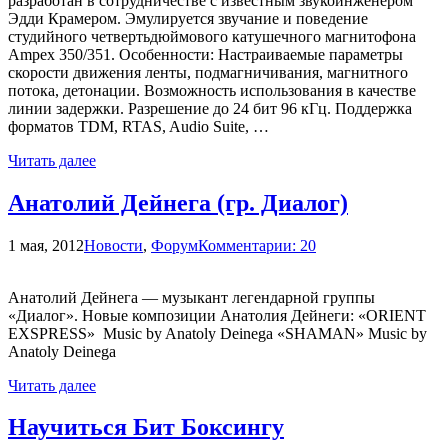
разработан в сотрудничестве с известным звукоинженером
Эдди Крамером. Эмулируется звучание и поведение
студийного четвертьдюймового катушечного магнитофона
Ampex 350/351. Особенности: Настраиваемые параметры
скорости движения ленты, подмагничивания, магнитного
потока, детонации. Возможность использования в качестве
линии задержки. Разрешение до 24 бит 96 кГц. Поддержка
форматов TDM, RTAS, Audio Suite, …
Читать далее
Анатолий Дейнега (гр. Диалог)
1 мая, 2012
Новости
,
Форум
Комментарии: 20
Анатолий Дейнега — музыкант легендарной группы
«Диалог». Новые композиции Анатолия Дейнеги: «ORIENT
EXSPRESS» Music by Anatoly Deinega «SHAMAN» Music by
Anatoly Deinega
Читать далее
Научиться Бит Боксингу