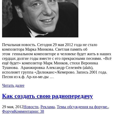
Печальная новость. Сегодня 29 мая 2012 года не стало
композитора Марка Минкова. Светлая память об
этом гениальном композиторе и человеке будет жить в наших
сердцах долгие годы вместе с его прекрасными песнями. «Всё
ещё будет» композитор Марк Минков, стихи Вероника
Тушнова. Аранжировка Александр Селезнёв (alals),
исполняет группа «Дилижанс»/Кемерово. Запись 2001 года.
Песня из к.ф. Ар-хи-ме-ды …
Читать далее
Как создать свою радиопередачу
29 мая, 2012
Новости
,
Реклама
,
Темы обсуждения на форуме.
,
Форум
Комментарии: 38