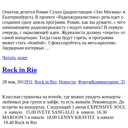
Опытом делится Роман Сухих (радиостанция «Эхо Москвы» в
Екатеринбурге). В проекте «Радиожурналистика» речь идет о
создании сразу цикла программ. Роман, как вы думаете, с чего
начинающему радиожурналисту следует начинать? В первую
очередь, с окрыляющей идеи. Журналиста должно «переть» от
самой концепции. Тогда глаза будут гореть, и программа
может стать «бомбой». Сфокусируйтесь на мега-креативе.
Заурядным интервью …
Читать далее
Rock in Rio
28 мая, 2012
FQ
,
Rock in Rio
,
Новости
,
Форум
Комментарии: 35
Классная страничка на ютюбе, где можно увидеть концерты
любимых рок групп в лайфе, то есть живьём. Рекомендую. До
встречи на концертах. Следующий 1 июня EXPENSIVE SOUL
в начало 15.00 IVETE SANGALO в начало 16.30
MAROON 5 в начало 18.00 LENNY KRAVITZ в начало
19.40 Rock in Rio