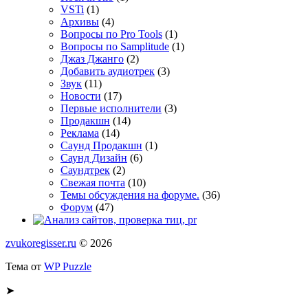
VSTi
(1)
Архивы
(4)
Вопросы по Pro Tools
(1)
Вопросы по Samplitude
(1)
Джаз Джанго
(2)
Добавить аудиотрек
(3)
Звук
(11)
Новости
(17)
Первые исполнители
(3)
Продакшн
(14)
Реклама
(14)
Сayнд Пpoдaкшн
(1)
Саунд Дизайн
(6)
Саундтрек
(2)
Свежая почта
(10)
Темы обсуждения на форуме.
(36)
Форум
(47)
zvukoregisser.ru
© 2026
Тема от
WP Puzzle
➤