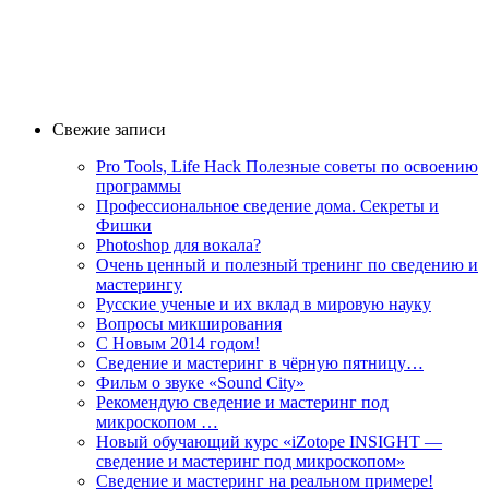
Свежие записи
Pro Tools, Life Hack Полезные советы по освоению
программы
Профессиональное сведение дома. Секреты и
Фишки
Photoshop для вокала?
Очень ценный и полезный тренинг по сведению и
мастерингу
Русские ученые и их вклад в мировую науку
Вопросы микширования
C Новым 2014 годом!
Сведение и мастеринг в чёрную пятницу…
Фильм о звуке «Sоund Сity»
Рекомендую сведение и мастеринг под
микроскопом …
Новый обучающий курс «iZotope INSIGHT —
сведение и мастеринг под микроскопом»
Сведение и мастеринг на реальном примере!