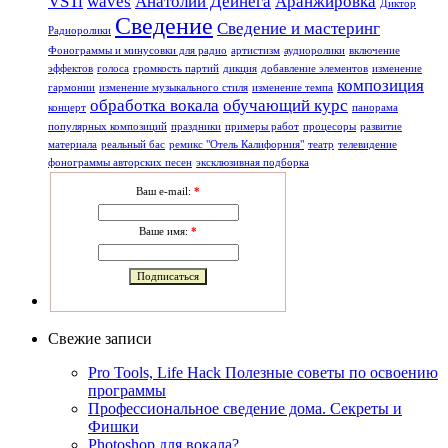
VSTi
waves
Анатолий Дейнега
Аранжировка
Диктор
Сведение
Сведение и мастеринг
Радиоролики
Фонограммы и минусовки для радио
артистизм
аудиоролики
включение
эффектов
голоса
громкость партий
дикция
добавление элементов
изменение
композиция
гармонии
изменение музыкального стиля
изменение темпа
обработка вокала
обучающий курс
концерт
панорама
популярных композиций
праздники
примеры работ
процесоры
развитие
материала
реальный бас
ремикс "Отель Калифорния"
театр
телевидение
фонограммы авторских песен
эксклюзивная подборка
Ваш e-mail:
*
Ваше имя:
*
Свежие записи
Pro Tools, Life Hack Полезные советы по освоению
программы
Профессиональное сведение дома. Секреты и
Фишки
Photoshop для вокала?