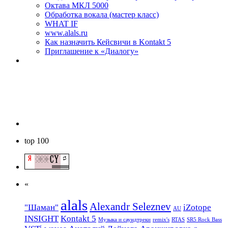
Октава МКЛ 5000
Обработка вокала (мастер класс)
WHAT IF
www.alals.ru
Как назначить Кейсвичи в Kontakt 5
Приглашение к «Диалогу»
top 100
«
alals
Alexandr Seleznev
"Шаман"
iZotope
AU
INSIGHT
Kontakt 5
Mузыкa и саундтреки
remix's
RTAS
SR5 Rock Bass