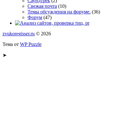
Саундтрек
(2)
Свежая почта
(10)
Темы обсуждения на форуме.
(36)
Форум
(47)
zvukoregisser.ru
© 2026
Тема от
WP Puzzle
➤