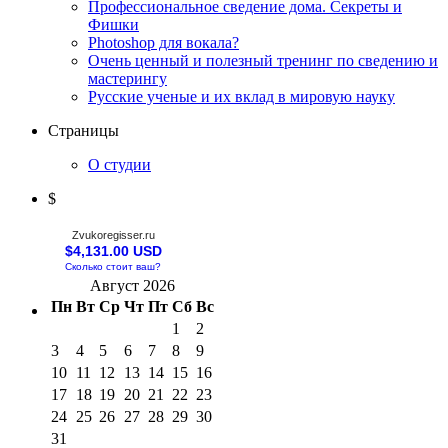
Профессиональное сведение дома. Секреты и
Фишки
Photoshop для вокала?
Очень ценный и полезный тренинг по сведению и
мастерингу
Русские ученые и их вклад в мировую науку
Страницы
О студии
$
Zvukoregisser.ru
$4,131.00 USD
Сколько стоит ваш?
Август 2026
Пн
Вт
Ср
Чт
Пт
Сб
Вс
1
2
3
4
5
6
7
8
9
10
11
12
13
14
15
16
17
18
19
20
21
22
23
24
25
26
27
28
29
30
31