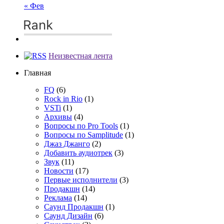
« Фев
Неизвестная лента
Главная
FQ
(6)
Rock in Rio
(1)
VSTi
(1)
Архивы
(4)
Вопросы по Pro Tools
(1)
Вопросы по Samplitude
(1)
Джаз Джанго
(2)
Добавить аудиотрек
(3)
Звук
(11)
Новости
(17)
Первые исполнители
(3)
Продакшн
(14)
Реклама
(14)
Сayнд Пpoдaкшн
(1)
Саунд Дизайн
(6)