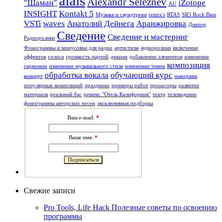
alals
Alexandr Seleznev
"Шаман"
iZotope
AU
INSIGHT
Kontakt 5
Mузыкa и саундтреки
remix's
RTAS
SR5 Rock Bass
VSTi
waves
Анатолий Дейнега
Аранжировка
Диктор
Сведение
Сведение и мастеринг
Радиоролики
Фонограммы и минусовки для радио
артистизм
аудиоролики
включение
эффектов
голоса
громкость партий
дикция
добавление элементов
изменение
композиция
гармонии
изменение музыкального стиля
изменение темпа
обработка вокала
обучающий курс
концерт
панорама
популярных композиций
праздники
примеры работ
процесоры
развитие
материала
реальный бас
ремикс "Отель Калифорния"
театр
телевидение
фонограммы авторских песен
эксклюзивная подборка
Ваш e-mail:
*
Ваше имя:
*
Свежие записи
Pro Tools, Life Hack Полезные советы по освоению
программы