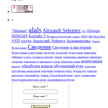
«
alals
Alexandr Seleznev
"Шаман"
iZotope
AU
INSIGHT
Kontakt 5
Mузыкa и саундтреки
remix's
RTAS
SR5 Rock Bass
VSTi
waves
Анатолий Дейнега
Аранжировка
Диктор
Сведение
Сведение и мастеринг
Радиоролики
Фонограммы и минусовки для радио
артистизм
аудиоролики
включение
эффектов
голоса
громкость партий
дикция
добавление элементов
изменение
композиция
гармонии
изменение музыкального стиля
изменение темпа
обработка вокала
обучающий курс
концерт
панорама
популярных композиций
праздники
примеры работ
процесоры
развитие
материала
реальный бас
ремикс "Отель Калифорния"
театр
телевидение
фонограммы авторских песен
эксклюзивная подборка
Ваш e-mail:
*
Ваше имя:
*