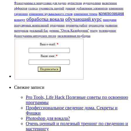
Фонограммы и минусовки для радио
артистизм
аудиоролики
включение
эффектов
голоса
громкость партий
дикция
добавление элементов
изменение
композиция
гармонии
изменение музыкального стиля
изменение темпа
обработка вокала
обучающий курс
концерт
панорама
популярных композиций
праздники
примеры работ
процесоры
развитие
материала
реальный бас
ремикс "Отель Калифорния"
театр
телевидение
фонограммы авторских песен
эксклюзивная подборка
Ваш e-mail:
*
Ваше имя:
*
Свежие записи
Pro Tools, Life Hack Полезные советы по освоению
программы
Профессиональное сведение дома. Секреты и
Фишки
Photoshop для вокала?
Очень ценный и полезный тренинг по сведению и
мастерингу