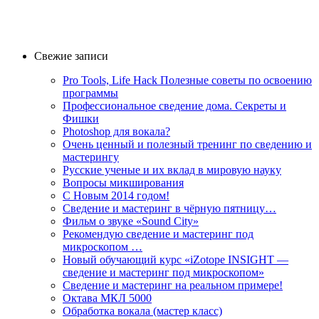
Свежие записи
Pro Tools, Life Hack Полезные советы по освоению
программы
Профессиональное сведение дома. Секреты и
Фишки
Photoshop для вокала?
Очень ценный и полезный тренинг по сведению и
мастерингу
Русские ученые и их вклад в мировую науку
Вопросы микширования
C Новым 2014 годом!
Сведение и мастеринг в чёрную пятницу…
Фильм о звуке «Sоund Сity»
Рекомендую сведение и мастеринг под
микроскопом …
Новый обучающий курс «iZotope INSIGHT —
сведение и мастеринг под микроскопом»
Сведение и мастеринг на реальном примере!
Октава МКЛ 5000
Обработка вокала (мастер класс)