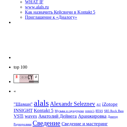
WHAT IF
www.alals.ru
Как назначить Кейсвичи в Kontakt 5
Приглашение к «Диалогу»
top 100
«
alals
Alexandr Seleznev
"Шаман"
iZotope
AU
INSIGHT
Kontakt 5
Mузыкa и саундтреки
remix's
RTAS
SR5 Rock Bass
VSTi
waves
Анатолий Дейнега
Аранжировка
Диктор
Сведение
Сведение и мастеринг
Радиоролики